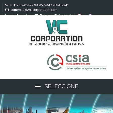
+511-359-0547 / 988457944 / 988457941
comercial@vc-corporation.com
Email
Intranet
SELECCIONE