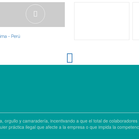
Lima - Perú
a, orgullo y camaradería, incentivando a que el total de colaborador
r práctica ilegal que afecte a la empresa o que impida la competenci