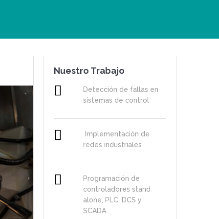
Nuestro Trabajo
Detección de fallas en
sistemas de control
Implementación de
redes industriales
Programación de
controladores stand
alone, PLC, DCS y
SCADA