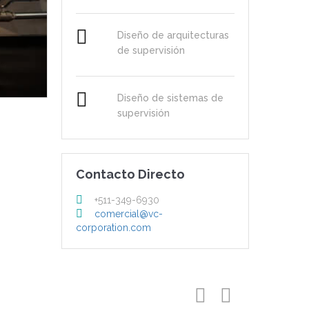
Diseño de arquitecturas
de supervisión
Diseño de sistemas de
supervisión
Contacto Directo
+511-349-6930
comercial@vc-
corporation.com